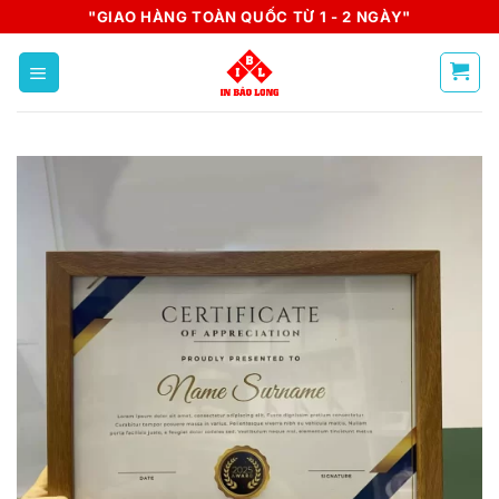
Skip
"GIAO HÀNG TOÀN QUỐC TỪ 1 - 2 NGÀY"
to
content