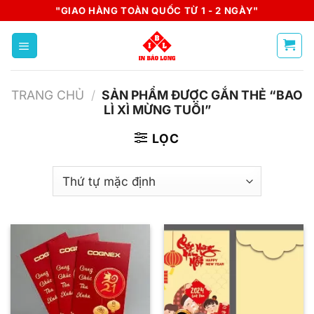
Skip
"GIAO HÀNG TOÀN QUỐC TỪ 1 - 2 NGÀY"
to
content
TRANG CHỦ
/
SẢN PHẨM ĐƯỢC GẮN THẺ “BAO
LÌ XÌ MỪNG TUỔI”
LỌC