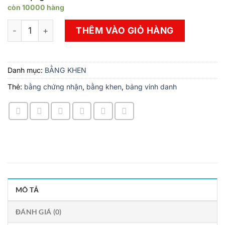
còn 10000 hàng
In 1 Bộ Bằng Khen Nhân Viên Xuất Sắc Giá Rẻ Theo Yêu
THÊM VÀO GIỎ HÀNG
Danh mục:
BẰNG KHEN
Thẻ:
bằng chứng nhận
,
bằng khen
,
bảng vinh danh
MÔ TẢ
ĐÁNH GIÁ (0)