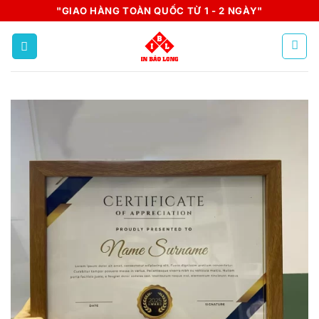
Skip
"GIAO HÀNG TOÀN QUỐC TỪ 1 - 2 NGÀY"
to
content