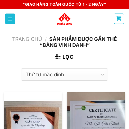
Skip
"GIAO HÀNG TOÀN QUỐC TỪ 1 - 2 NGÀY"
to
content
TRANG CHỦ
/
SẢN PHẨM ĐƯỢC GẮN THẺ
“BẢNG VINH DANH”
LỌC