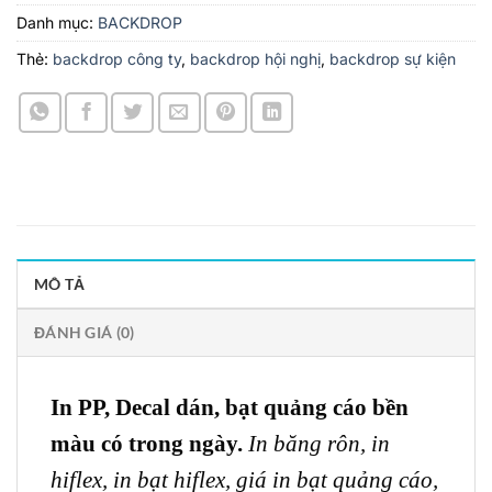
Danh mục:
BACKDROP
Thẻ:
backdrop công ty
,
backdrop hội nghị
,
backdrop sự kiện
MÔ TẢ
ĐÁNH GIÁ (0)
In PP, Decal dán, bạt quảng cáo bền
màu có trong ngày.
In băng rôn,
in
hiflex,
in bạt hiflex,
giá in bạt quảng cáo,