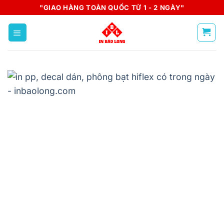
Skip
"GIAO HÀNG TOÀN QUỐC TỪ 1 - 2 NGÀY"
to
content