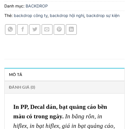
Danh mục:
BACKDROP
Thẻ:
backdrop công ty
,
backdrop hội nghị
,
backdrop sự kiện
MÔ TẢ
ĐÁNH GIÁ (0)
In PP, Decal dán, bạt quảng cáo bền
màu có trong ngày.
In băng rôn,
in
hiflex,
in bạt hiflex,
giá in bạt quảng cáo,