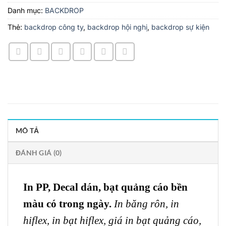
Danh mục:
BACKDROP
Thẻ:
backdrop công ty
,
backdrop hội nghị
,
backdrop sự kiện
MÔ TẢ
ĐÁNH GIÁ (0)
In PP, Decal dán, bạt quảng cáo bền
màu có trong ngày.
In băng rôn,
in
hiflex,
in bạt hiflex,
giá in bạt quảng cáo,